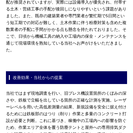
配が推奨されていますが、実際には設備導入が優先され、付帯す
る土木・営繕工事の手配が後回しになりやすいという課題があり
ました。また、既存の建築業者や専門業者が繁忙期で5日間とい
う短工期での対応が難しく、土木作業に伴う粉塵対策も含めた複
数業者の手配に手間がかかる点も懸念を持たれておりました。そ
こで、日頃から機械工具の納入や工場内の保全・メンテナンスを
通じて現場環境を熟知している当社へお声がけをいただきまし
た。
改善効果・当社からの提案
当社ではまず現地調査を行い、旧プレス機設置箇所のくぼみの深
さや、鉄板で立幅を出している箇所の正確な計測を実施。レーザ
ーレベルを用いた高低差測量の結果、新規設備を安全に据え付け
るためには鉄板部のはつり（削り）作業と多量のコンクリート打
設が必要と判断。これに基づき、稼働中の工場内への影響を防ぐ
ため、作業エリア全体を覆う防塵テントと屋外への専用排気ダク