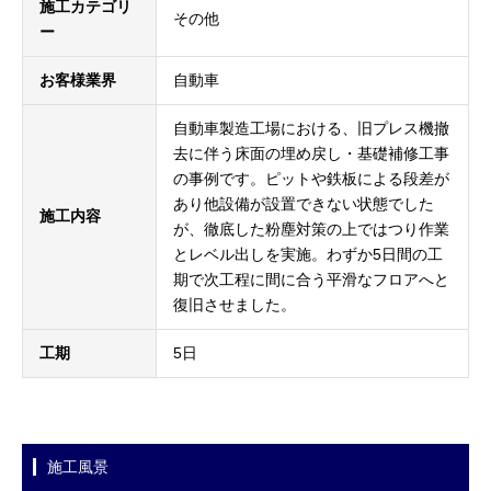
施工カテゴリ
その他
ー
お客様業界
自動車
自動車製造工場における、旧プレス機撤
去に伴う床面の埋め戻し・基礎補修工事
の事例です。ピットや鉄板による段差が
あり他設備が設置できない状態でした
施工内容
が、徹底した粉塵対策の上ではつり作業
とレベル出しを実施。わずか5日間の工
期で次工程に間に合う平滑なフロアへと
復旧させました。
工期
5日
施工風景