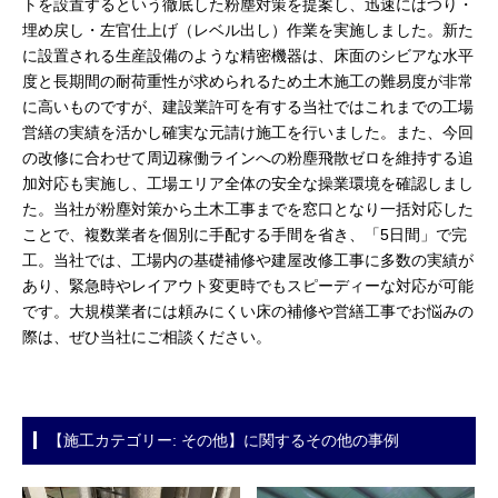
トを設置するという徹底した粉塵対策を提案し、迅速にはつり・
埋め戻し・左官仕上げ（レベル出し）作業を実施しました。新た
に設置される生産設備のような精密機器は、床面のシビアな水平
度と長期間の耐荷重性が求められるため土木施工の難易度が非常
に高いものですが、建設業許可を有する当社ではこれまでの工場
営繕の実績を活かし確実な元請け施工を行いました。また、今回
の改修に合わせて周辺稼働ラインへの粉塵飛散ゼロを維持する追
加対応も実施し、工場エリア全体の安全な操業環境を確認しまし
た。当社が粉塵対策から土木工事までを窓口となり一括対応した
ことで、複数業者を個別に手配する手間を省き、「5日間」で完
工。当社では、工場内の基礎補修や建屋改修工事に多数の実績が
あり、緊急時やレイアウト変更時でもスピーディーな対応が可能
です。大規模業者には頼みにくい床の補修や営繕工事でお悩みの
際は、ぜひ当社にご相談ください。
【施工カテゴリー: その他】に関するその他の事例