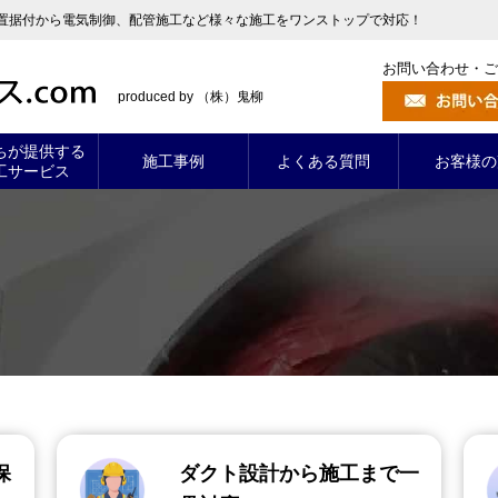
置据付から電気制御、配管施工など様々な施工をワンストップで対応！
お問い合わせ・ご
produced by （株）鬼柳
ちが提供する
施工事例
よくある質問
お客様の
工サービス
保
ダクト設計から施工まで一