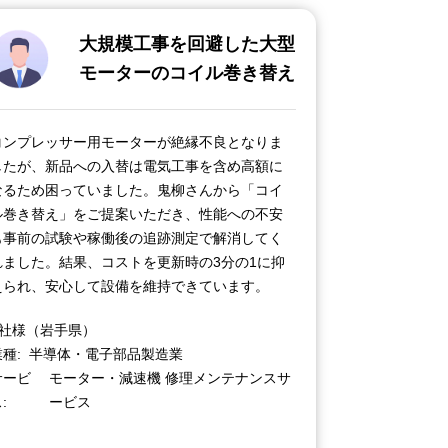
大規模工事を回避した大型
モーターのコイル巻き替え
コンプレッサー用モーターが絶縁不良となりま
したが、新品への入替は電気工事を含め高額に
なるため困っていました。鬼柳さんから「コイ
ル巻き替え」をご提案いただき、性能への不安
も事前の試験や稼働後の追跡測定で解消してく
れました。結果、コストを更新時の3分の1に抑
えられ、安心して設備を維持できています。
A社様（岩手県）
業種
半導体・電子部品製造業
サービ
モーター・減速機 修理メンテナンスサ
ス
ービス