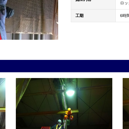
ロッ
工期
6時