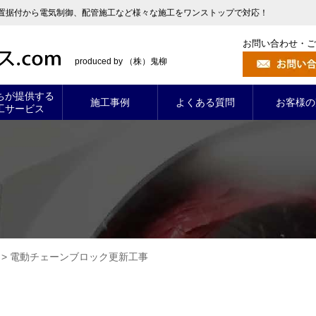
置据付から電気制御、配管施工など様々な施工をワンストップで対応！
お問い合わせ・ご
produced by （株）鬼柳
ちが提供する
施工事例
よくある質問
お客様の
工サービス
>
電動チェーンブロック更新工事