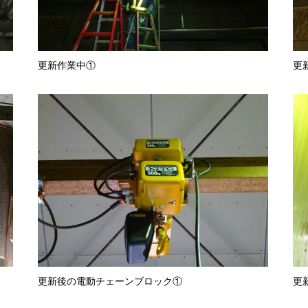
更新作業中①
更
更新後の電動チェーンブロック①
更