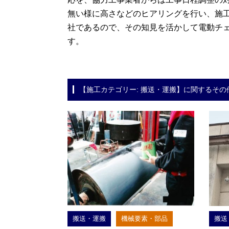
無い様に高さなどのヒアリングを行い、施工
社であるので、その知見を活かして電動チ
す。
【施工カテゴリー: 搬送・運搬】に関するその
搬送・運搬
機械要素・部品
搬送