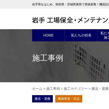
岩手県をはじめ、秋田県・宮城県東部で実績多数！機器設
私た
HOME
私たちの特長
施
施工事例
ホーム
>
施工事例
>
施工カテゴリー
>
搬送・運搬
搬送・運搬
機械要素・部品