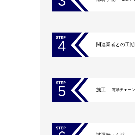
3
4
関連業者との工期
5
施工
電動チェー
試運転・引渡