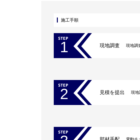
施工手順
1
現地調査
現地調
2
見積を提出
現地
部材手配
電動チ