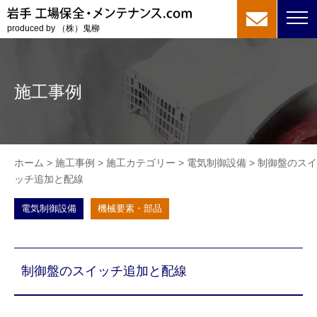
produced by （株）鬼柳
施工事例
ホーム
>
施工事例
>
施工カテゴリー
>
電気制御設備
>
制御盤のスイ
ッチ追加と配線
電気制御設備
機械要素・部品
制御盤のスイッチ追加と配線