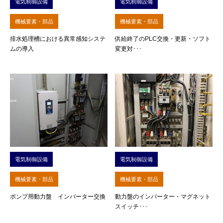
電気制御設備
電気制御設備
機械要素・部品
機械要素・部品
排水処理槽における異常感知システ
供給終了のPLC交換・更新・ソフト
ムの導入
変更対･･･
電気制御設備
電気制御設備
機械要素・部品
機械要素・部品
ポンプ用動力盤 インバーター交換
動力盤のインバーター・マグネット
スイッチ･･･