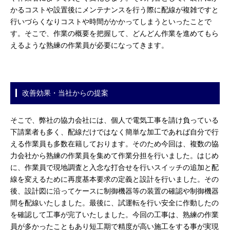
かるコストや設置後にメンテナンスを行う際に配線が複雑ですと
行いづらくなりコストや時間がかかってしまうといったことで
す。そこで、作業の概要を把握して、どんどん作業を進めてもら
えるような熟練の作業員が必要になってきます。
改善効果・当社からの提案
そこで、弊社の協力会社には、個人で電気工事を請け負っている
下請業者も多く、配線だけではなく簡単な加工であれば自分で行
える作業員も多数在籍しております。そのため今回は、複数の協
力会社から熟練の作業員を集めて作業分担を行いました。はじめ
に、作業員で現地調査と入念な打合せを行いスイッチの追加と配
線を変えるために再度基本要求の定義と設計を行いました。その
後、設計図に沿ってケースに制御機器等の装置の確認や制御機器
間を配線いたしました。最後に、試運転を行い安全に作動したの
を確認して工事が完了いたしました。今回の工事は、熟練の作業
員が多かったこともあり短工期で精度が高い施工をする事が実現